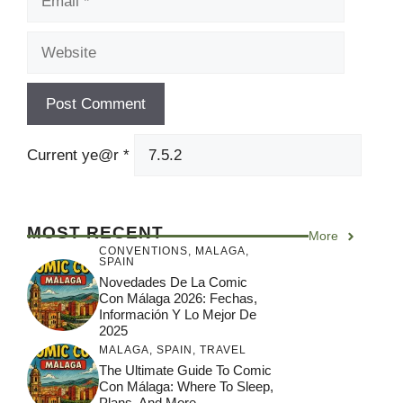
Website
Current ye@r
*
MOST RECENT
More
CONVENTIONS
,
MALAGA
,
SPAIN
Novedades De La Comic
Con Málaga 2026: Fechas,
Información Y Lo Mejor De
2025
MALAGA
,
SPAIN
,
TRAVEL
The Ultimate Guide To Comic
Con Málaga: Where To Sleep,
Plans, And More