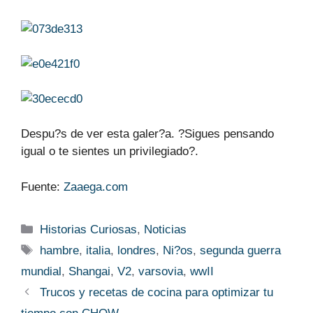
Despu?s de ver esta galer?a. ?Sigues pensando
igual o te sientes un privilegiado?.
Fuente:
Zaaega.com
Categories
Historias Curiosas
,
Noticias
Tags
hambre
,
italia
,
londres
,
Ni?os
,
segunda guerra
mundial
,
Shangai
,
V2
,
varsovia
,
wwII
Trucos y recetas de cocina para optimizar tu