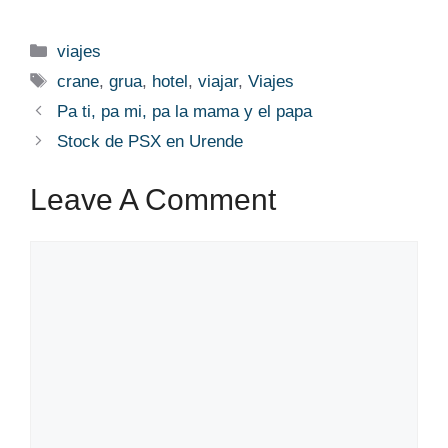
Categories
viajes
Tags
crane
,
grua
,
hotel
,
viajar
,
Viajes
Pa ti, pa mi, pa la mama y el papa
Stock de PSX en Urende
Leave A Comment
Comment