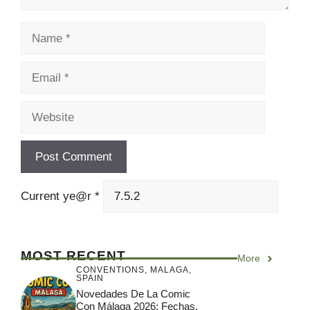
Name
Email
Website
Current ye@r
*
MOST RECENT
More
CONVENTIONS
,
MALAGA
,
SPAIN
Novedades De La Comic
Con Málaga 2026: Fechas,