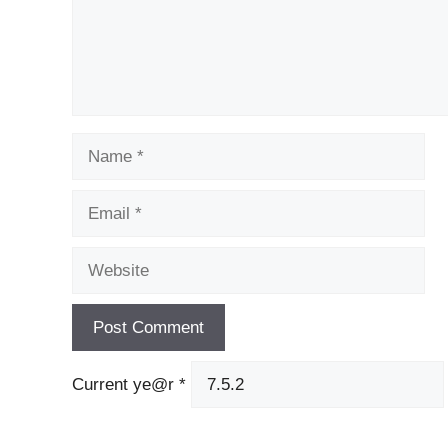
Name
Email
Website
Current ye@r
*