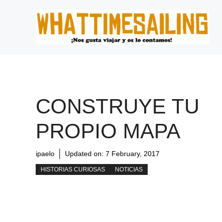
Skip
to
content
CONSTRUYE TU
PROPIO MAPA
ipaelo
Updated on:
7 February, 2017
HISTORIAS CURIOSAS
NOTICIAS