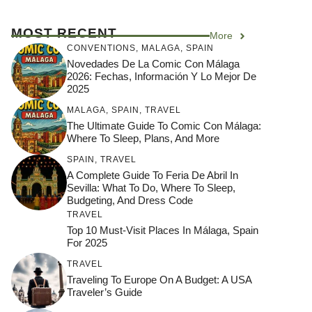
MOST RECENT
More
CONVENTIONS
,
MALAGA
,
SPAIN
Novedades De La Comic Con Málaga
2026: Fechas, Información Y Lo Mejor De
2025
MALAGA
,
SPAIN
,
TRAVEL
The Ultimate Guide To Comic Con Málaga:
Where To Sleep, Plans, And More
SPAIN
,
TRAVEL
A Complete Guide To Feria De Abril In
Sevilla: What To Do, Where To Sleep,
Budgeting, And Dress Code
TRAVEL
Top 10 Must-Visit Places In Málaga, Spain
For 2025
TRAVEL
Traveling To Europe On A Budget: A USA
Traveler’s Guide