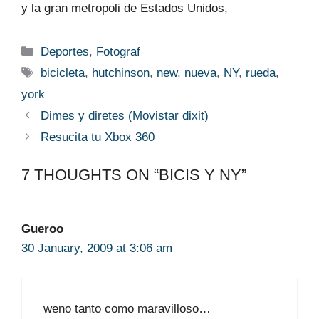
y la gran metropoli de Estados Unidos,
Categories
Deportes
,
Fotograf
Tags
bicicleta
,
hutchinson
,
new
,
nueva
,
NY
,
rueda
,
york
Dimes y diretes (Movistar dixit)
Resucita tu Xbox 360
7 THOUGHTS ON “BICIS Y NY”
Gueroo
30 January, 2009 at 3:06 am
weno tanto como maravilloso…