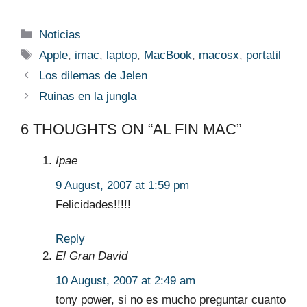
Categories
Noticias
Tags
Apple
,
imac
,
laptop
,
MacBook
,
macosx
,
portatil
Los dilemas de Jelen
Ruinas en la jungla
6 THOUGHTS ON “AL FIN MAC”
Ipae
9 August, 2007 at 1:59 pm
Felicidades!!!!!
Reply
El Gran David
10 August, 2007 at 2:49 am
tony power, si no es mucho preguntar cuanto